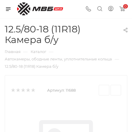
0
12.5/80-18 (11R18)
Камера б/у
—
—
Главная
Каталог
—
Автокамеры, ободные ленты, уплотнительные кольца
12.5/80-18 (11R18) Камера б/у
Артикул:
11688