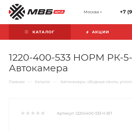
+7 (
Москва
КАТАЛОГ
АКЦИИ
1220-400-533 НОРМ РК-5-
Автокамера
—
—
Главная
Каталог
Автокамеры, ободные ленты, уплот
Артикул:
1220х400-533 Н БП