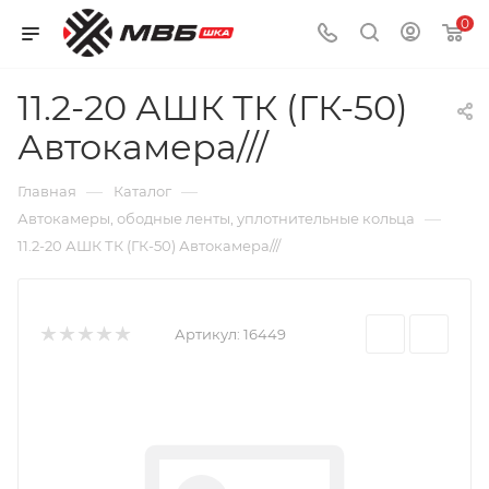
0
11.2-20 АШК ТК (ГК-50)
Автокамера///
—
—
Главная
Каталог
—
Автокамеры, ободные ленты, уплотнительные кольца
11.2-20 АШК ТК (ГК-50) Автокамера///
Артикул:
16449