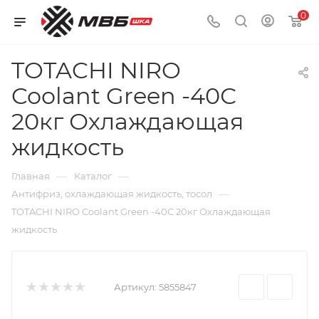
0
TOTACHI NIRO
Coolant Green -40С
20кг Охлаждающая
жидкость
—
—
Главная
Каталог
—
Антифриз, охлаждающая жидкость, тосол
TOTACHI NIRO Coolant Green -40С 20кг Охлаждающая
жидкость
Артикул:
5855847