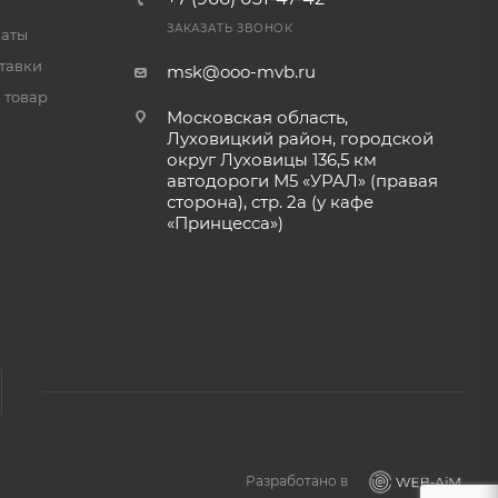
ЗАКАЗАТЬ ЗВОНОК
латы
тавки
msk@ooo-mvb.ru
 товар
Московская область,
Луховицкий район, городской
округ Луховицы 136,5 км
автодороги М5 «УРАЛ» (правая
сторона), стр. 2а (у кафе
«‎Принцесса»)
Разработано в