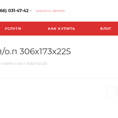
966) 031-47-42
ЗАКАЗАТЬ ЗВОНОК
УСЛУГИ
КАК КУПИТЬ
БЛОГ
/о.п 306х173х225
 АЗИЯ п.п/о.п 306х173х225